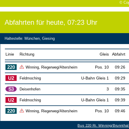
© Cop
Abfahrten für heute,
07:23
Uhr
Haltestelle
:
München, Giesing
Linie
Richtung
Gleis
Abfahrt
Winning, Riegerweg/Altersheim
Pos. 10
09:26
Feldmoching
U-Bahn Gleis 1
09:29
Deisenhofen
3
09:35
Feldmoching
U-Bahn Gleis 1
09:39
Winning, Riegerweg/Altersheim
Pos. 10
09:46
Bus 220 Ri. Winning/Brunnthal: 