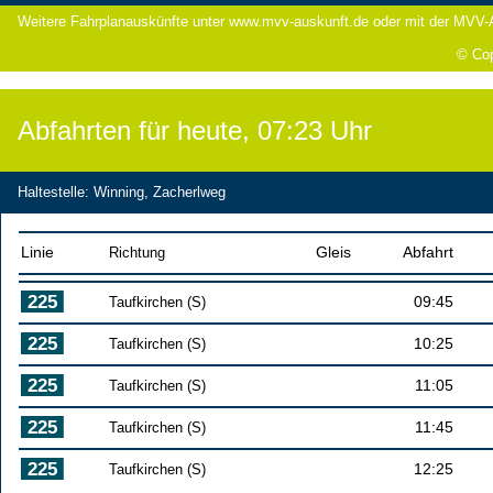
Weitere Fahrplanauskünfte unter www.mvv-auskunft.de oder mit der MVV
© Cop
Abfahrten für heute,
07:23
Uhr
Haltestelle
:
Winning, Zacherlweg
Linie
Richtung
Gleis
Abfahrt
Taufkirchen (S)
09:45
Taufkirchen (S)
10:25
Taufkirchen (S)
11:05
Taufkirchen (S)
11:45
Taufkirchen (S)
12:25