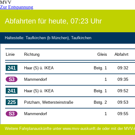
MVV
Zur Entspannung
Abfahrten für heute,
07:23
Uhr
Haltestelle
:
Taufkirchen (b München), Taufkirchen
Linie
Richtung
Gleis
Abfahrt
Haar (S) ü. IKEA
Bstg. 1
09:32
Mammendorf
1
09:35
Haar (S) ü. IKEA
Bstg. 1
09:52
Potzham, Wettersteinstraße
Bstg. 2
09:53
Mammendorf
1
09:55
Weitere Fahrplanauskünfte unter www.mvv-auskunft.de oder mit der MVV