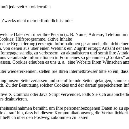
unft jederzeit zu widerrufen.
 Zwecks nicht mehr erforderlich ist oder
, welche Daten wir über Ihre Person (z. B. Name, Adresse, Telefonnum
ookies; Hilfsprogramme, aktive Inhalte
r eine Registrierung) erzeugte Informationen gesammelt, die nicht ein
von denen aus über einen Weblink ein Zugriff erfolgt; Anzahl der Besu
mepage ständig zu verbessern, zu aktualisieren und somit ihre Attrakt
 uns veranlasste Informationen in Form eines so genannten „Cookies“ 
sen. Cookies erlauben es uns u. a., eine Website Ihren Wünschen anzu
 wiedererkennen, stellen Sie Ihren Internetbrowser bitte so ein, dass 
g unsere Seite verlassen und so auf fremde Seiten gelangen, kann es s
lich. Zu der Benutzung solcher Cookies und der darauf gespeicherten In
ctive-X-Controls oder Java-Script verwendet. Falls Sie sich aus Sicher
rs deaktivieren.
rheitsmaßnahmen bemüht, um Ihre personenbezogenen Daten so zu speich
Sie darauf hin, dass bei diesem Kommunikationsweg die Vertraulichkeit 
schließlich über den Postweg zukommen zu lassen.