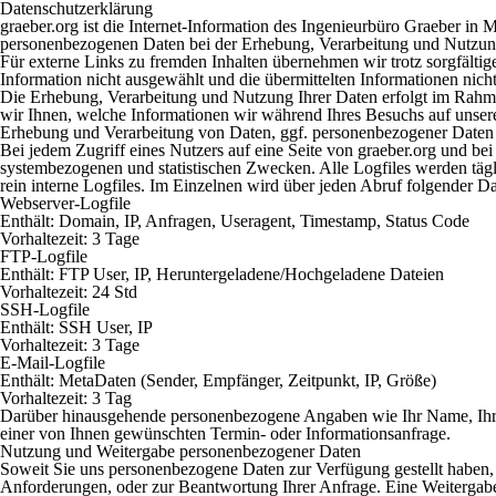
Datenschutzerklärung
graeber.org ist die Internet-Information des Ingenieurbüro Graeber in
personenbezogenen Daten bei der Erhebung, Verarbeitung und Nutzung 
Für externe Links zu fremden Inhalten übernehmen wir trotz sorgfältige
Information nicht ausgewählt und die übermittelten Informationen nich
Die Erhebung, Verarbeitung und Nutzung Ihrer Daten erfolgt im Rahmen 
wir Ihnen, welche Informationen wir während Ihres Besuchs auf unser
Erhebung und Verarbeitung von Daten, ggf. personenbezogener Daten
Bei jedem Zugriff eines Nutzers auf eine Seite von graeber.org und bei
systembezogenen und statistischen Zwecken. Alle Logfiles werden tägli
rein interne Logfiles. Im Einzelnen wird über jeden Abruf folgender Da
Webserver-Logfile
Enthält: Domain, IP, Anfragen, Useragent, Timestamp, Status Code
Vorhaltezeit: 3 Tage
FTP-Logfile
Enthält: FTP User, IP, Heruntergeladene/Hochgeladene Dateien
Vorhaltezeit: 24 Std
SSH-Logfile
Enthält: SSH User, IP
Vorhaltezeit: 3 Tage
E-Mail-Logfile
Enthält: MetaDaten (Sender, Empfänger, Zeitpunkt, IP, Größe)
Vorhaltezeit: 3 Tag
Darüber hinausgehende personenbezogene Angaben wie Ihr Name, Ihre A
einer von Ihnen gewünschten Termin- oder Informationsanfrage.
Nutzung und Weitergabe personenbezogener Daten
Soweit Sie uns personenbezogene Daten zur Verfügung gestellt haben,
Anforderungen, oder zur Beantwortung Ihrer Anfrage. Eine Weitergabe,