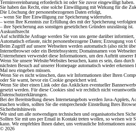
Terminvereinbarung erforderlich ist oder Sie zuvor eingewilligt haben.
Sie haben das Recht, eine solche Einwilligung mit Wirkung für die Zuk
Die Löschung der personenbezogenen Daten erfolgt,
– wenn Sie Ihre Einwilligung zur Speicherung widerrufen.
– wenn Ihre Kenntnis zur Erfüllung des mit der Speicherung verfolgten
– ihre Speicherung aus sonstigen gesetzlichen Gründen unzulässig ist.
Auskunftsrecht
Auf schriftliche Anfrage werden Sie von uns gerne darüber informiert
Automatisch erfasste, nicht personenbezogene Daten; Erzeugung von C
Beim Zugriff auf unsere Webseiten werden automatisch (also nicht übe
Internetbrowser oder ein Betriebssystem; Domainnamen von Webseiten, 
Unternehmen verwendet diese Informationen, um den Auftritt unserer Ho
Wenn Sie unsere Website/Websites besuchen, kann es sein, dass durch
nächsten Besuch auf unserer Homepage automatisch wieder erkennen las
Mal neu eingeben müssen.
Wenn Sie es nicht wünschen, dass wir Informationen über Ihren Computer
oder Sie warnt, bevor ein Cookie gespeichert wird.
Wenn Sie über einen Link oder das Anklicken eventueller Bannerwerbun
gesetzt werden. Für diese Cookies sind wir rechtlich nicht verantwort
Datenschutzerklärungen.
Bei der Bereitstellung dieses Internetangebots werden Java-Applets, A
machen wollen, sollten Sie die entsprechende Einstellung Ihres Browse
Sicherheitshinweis
Wir sind um alle notwendigen technischen und organisatorischen Siche
Sollten Sie mit uns per Email in Kontakt treten wollen, so weisen wir 
kann. Wir empfehlen Ihnen daher, uns vertrauliche Informationen aus
© 2026